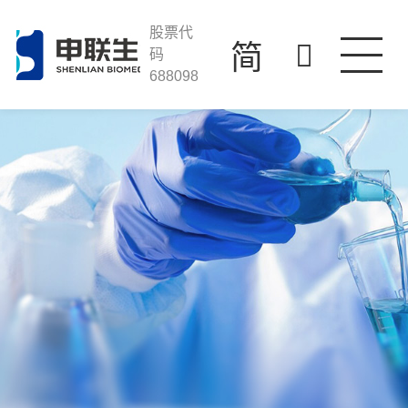
ayx
走进ayx
股票代
简
码
688098
产品与服务
科技创新
投资者关系
人才发展
联系我们